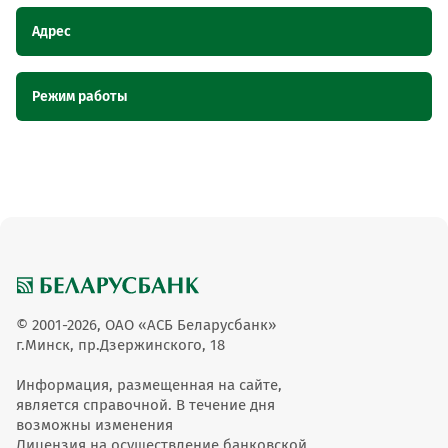
Адрес
Наименование
Адрес
Режим работы
пункта
обслуживания ОТС
Наименование пункта обслуживания ОТС
Режим работы
Торговый объект "ИП Клындюк С.С",
Торговый объект "ИП
Витебская область, г. Браслав, ул.
Клындюк С.С"
Садовая, 8Б
Торговый объект "ИП Клындюк С.С"
09:00-17:30
© 2001-2026, ОАО «АСБ Беларусбанк»
г.Минск, пр.Дзержинского, 18
Информация, размещенная на сайте,
является справочной. В течение дня
возможны изменения
Лицензия на осуществление банковской