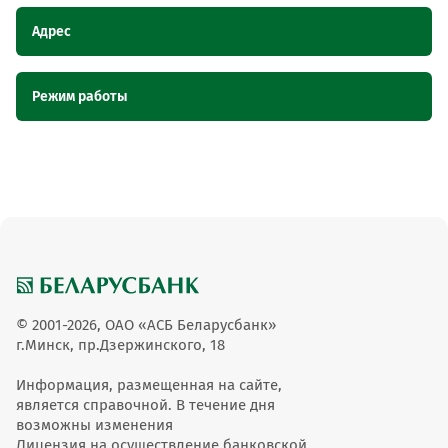
Адрес
Наименование пункта
Адрес
Режим работы
обслуживания ОТС
Магазин №9 ТПС, Брестская область,
Магазин №9 ТПС
Наименование пункта обслуживания ОТС
Режим работы
д. Овсемирово, ул. Советская, 42А
Магазин №9 ТПС
с 09-00 до 17-00
© 2001-2026, ОАО «АСБ Беларусбанк»
г.Минск, пр.Дзержинского, 18
Информация, размещенная на сайте,
является справочной. В течение дня
возможны изменения
Лицензия на осуществление банковской