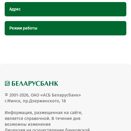
Адрес
Наименование
Адрес
Режим работы
пункта
обслуживания ОТС
Наименование пункта
Режим работы
Павильон ИП Качула Л.Е., Брестская
обслуживания ОТС
Павильон ИП Качула Л.Е.
область, г. Иваново, ул. Карла Маркса,
43/1
вт-пт 9-18 сб-вс 9-
Павильон ИП Качула Л.Е.
14пн.вых
© 2001-2026, ОАО «АСБ Беларусбанк»
г.Минск, пр.Дзержинского, 18
Информация, размещенная на сайте,
является справочной. В течение дня
возможны изменения
Лицензия на осуществление банковской