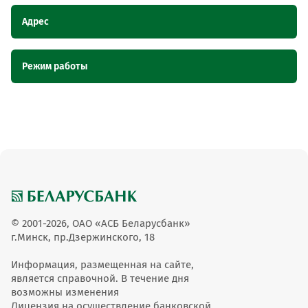
Адрес
Наименование
Адрес
Режим работы
пункта
обслуживания ОТС
Наименование пункта обслуживания
Режим работы
Павильон Рыба и морепродукты,
Павильон Рыба и
ОТС
Гомельская область, г. Гомель, ул.
морепродукты
Карповича, 28
вт-вс, с 10:00 до
Павильон Рыба и морепродукты
17:00
© 2001-2026, ОАО «АСБ Беларусбанк»
г.Минск, пр.Дзержинского, 18
Информация, размещенная на сайте,
является справочной. В течение дня
возможны изменения
Лицензия на осуществление банковской