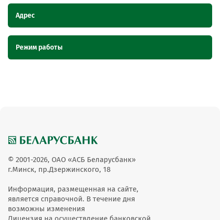
Адрес
Наименование
Адрес
Режим работы
пункта
обслуживания ОТС
Наименование пункта
Режим работы
Торговый павильон
Торговый павильон "Гном", Брестская
обслуживания ОТС
"Гном"
область, г. Дрогичин, ул. Карла Маркса
еж. 08.00-21.00, вс 08-
Торговый павильон "Гном"
19.0
© 2001-2026, ОАО «АСБ Беларусбанк»
г.Минск, пр.Дзержинского, 18
Информация, размещенная на сайте,
является справочной. В течение дня
возможны изменения
Лицензия на осуществление банковской