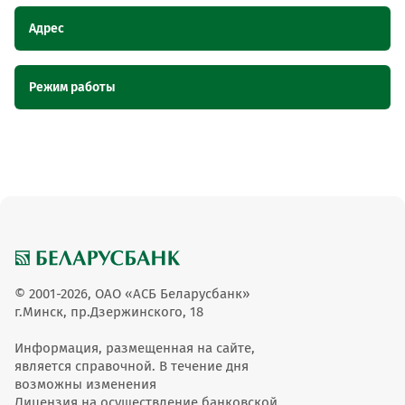
Адрес
Наименование
Адрес
Режим работы
пункта
обслуживания
ОТС
Наименование пункта обслуживания ОТС
Режим работы
Пункт приема оплаты "Бухгалтерия",
Пункт приема оплаты
Пункт приема оплаты "Бухгалтерия"
пн-пт: 8:00-19:00
Могилевская область, г. Могилев, ш.
"Бухгалтерия"
Славгородское, 165
© 2001-2026, ОАО «АСБ Беларусбанк»
г.Минск, пр.Дзержинского, 18
Информация, размещенная на сайте,
является справочной. В течение дня
возможны изменения
Лицензия на осуществление банковской