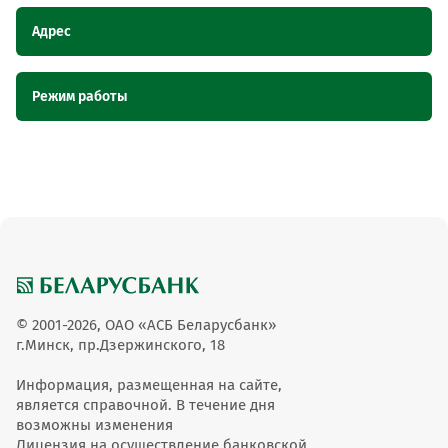
Адрес
Наименование
Адрес
Режим работы
пункта
обслуживания ОТС
Наименование пункта
Режим работы
Торговый павильон "Верона",
Торговый павильон
обслуживания ОТС
Брестская область, г. Пинск, ул.
"Верона"
Солнечная, 1
вт.-воск.с 9до14,вых.-
Торговый павильон "Верона"
пон.
© 2001-2026, ОАО «АСБ Беларусбанк»
г.Минск, пр.Дзержинского, 18
Информация, размещенная на сайте,
является справочной. В течение дня
возможны изменения
Лицензия на осуществление банковской