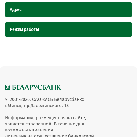
Адрес
Наименование
Адрес
Режим работы
пункта
обслуживания ОТС
Наименование пункта обслуживания ОТС
Режим работы
Агентство "Вечность", Гродненская
Агентство "Вечность"
область, г. Волковыск, ул. Зенитчиков,
46Б
Агентство "Вечность"
08:30-19:00
© 2001-2026, ОАО «АСБ Беларусбанк»
г.Минск, пр.Дзержинского, 18
Информация, размещенная на сайте,
является справочной. В течение дня
возможны изменения
Лицензия на осуществление банковской