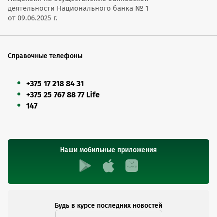
Магазин Уладар, Минская область, г.п.
деятельности Национального банка № 1
Магазин Уладар
Магазин "Уладар"
с 09.00 до 18.00
Плещеницы, ул. В.И.Ленина, 28
от 09.06.2025 г.
Магазин "Уладар", Минская область, аг.
Магазин "Уладар"
Оздятичи, ул. Бардиловского, 86
Справочные телефоны
+375 17 218 84 31
+375 25 767 88 77 Life
147
Наши мобильные приложения
Будь в курсе последних новостей