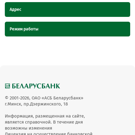
Адрес
Наименование
Адрес
Режим работы
пункта
обслуживания
ОТС
Наименование пункта обслуживания ОТС
Режим работы
Павильон "В СВОЕЙ ТАРЕЛКЕ", Гомельская
Павильон "В СВОЕЙ
Павильон "В СВОЕЙ ТАРЕЛКЕ"
11:00-18:00
область, г. Житковичи, ул.
ТАРЕЛКЕ"
Железнодорожная, 2/А
© 2001-2026, ОАО «АСБ Беларусбанк»
г.Минск, пр.Дзержинского, 18
Информация, размещенная на сайте,
является справочной. В течение дня
возможны изменения
Лицензия на осуществление банковской