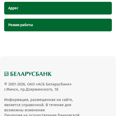
Адрес
Наименование пункта
Адрес
Режим работы
обслуживания ОТС
Магазин "Облако Пара", Гродненская
Магазин "Облако Пара"
Наименование пункта обслуживания ОТС
Режим работы
область, г. Мосты, ул. Советская, 35
Магазин "Облако Пара"
с 11-00 до 19-00
© 2001-2026, ОАО «АСБ Беларусбанк»
г.Минск, пр.Дзержинского, 18
Информация, размещенная на сайте,
является справочной. В течение дня
возможны изменения
Лицензия на осуществление банковской