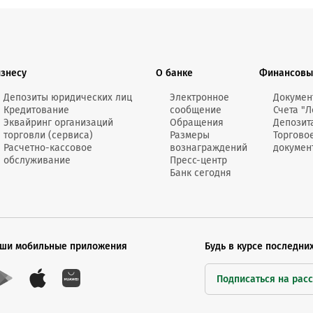
изнесу
О банке
Финансовы
Депозиты юридических лиц
Электронное
Докумен
Кредитование
сообщение
Счета "Л
Эквайринг организаций
Обращения
Депозит
торговли (сервиса)
Размеры
Торгово
Расчетно-кассовое
вознаграждений
докумен
обслуживание
Пресс-центр
Банк сегодня
ши мобильные приложения
Будь в курсе последни
Подписаться на рас