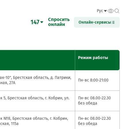
Рус
Спросить
147
Бел
Онлайн-сервисы
онлайн
Eng
47
Рус
Онлайн-банк в
Онлайн-банк
Онлайн-банк на
правочный номер
New
New
New
телефоне
(PWA-версия)
компьютере
Режим работы
 по Беларуси
218 84 31
к-10", Брестская область, д. Патрики,
767 88 77 Life
Пн-вс 8:00-21:00
КРОК
Интернет-
М-Банкинг
ная, 27А
банкинг
е для звонков из-за
Республики Беларусь
 5, Брестская область, г. Кобрин, ул.
Пн-вс 08.00-22.30
без обеда
боты Контакт-центра:
Детское
Переводы с
Система
0 - 21:00*
к №8, Брестская область, г. Кобрин,
Пн-вс 08.00-22.30
мобильное
карты на карту
мгновенных
0 - 18:00*
ская, 115а
без обеда
приложение
платежей