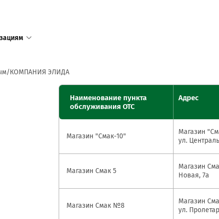
зациям
1
ым
КОМПАНИЯ ЭЛИДА
Единый с
Наименование пункта
Адрес
доступен
обслуживания ОТС
+375 17 
Магазин "Сма
+375 25 
Магазин "Смак-10"
ул. Централь
в том числ
пределов 
Магазин Смак
Магазин Смак 5
Новая, 7а
Режим ра
пн—пт 8:3
Магазин Сма
Магазин Смак №8
сб—вс 9:0
ул. Пролетар