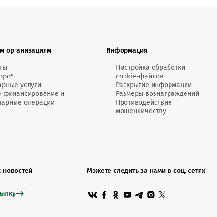
м организациям
Информация
ты
Настройка обработки
оро"
cookie-файлов
арные услуги
Раскрытие информации
е финансирование и
Размеры вознаграждений
тарные операции
Противодействие
мошенничеству
х новостей
Можете следить за нами в соц. сетях
сылку