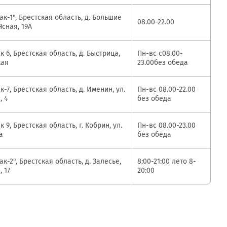
MobiTeen
онсультант:
к-1", Брестская область, д. Большие
0 - 20:00*
08.00-22.00
Ясная, 19А
раздничных дней
Swoo Pay
Переводы по
 6, Брестская область, д. Быстрица,
Пн-вс с08.00-
номеру
кая
23.00без обеда
росить онлайн
телефона Visa
-7, Брестская область, д. Именин, ул.
Пн-вс 08.00-22.00
Подробнее
, 4
без обеда
центр
 9, Брестская область, г. Кобрин, ул.
Пн-вс 08.00-23.00
а
без обеда
к-2", Брестская область, д. Залесье,
8:00-21:00 лето 8-
, 17
20:00