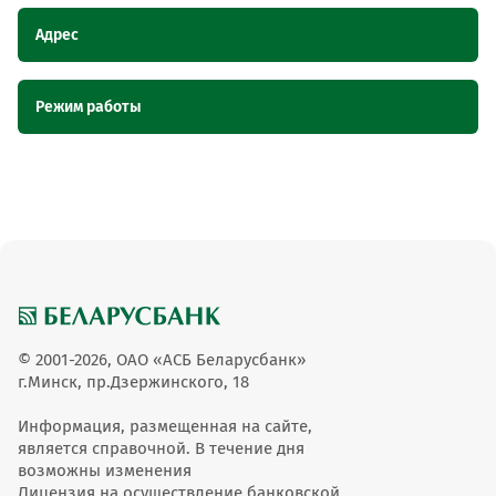
Адрес
Наименование
Адрес
Режим работы
пункта обслуживания
ОТС
Наименование пункта
Режим работы
Магазин "Конфеточка", Гомельская
Магазин "Конфеточка"
обслуживания ОТС
область, г. Жлобин, ул. Баталова, 8/12
Вт-Вс 09.00-20.00 Сб-Вс
Магазин "Конфеточка"
10.00-18.00
© 2001-2026, ОАО «АСБ Беларусбанк»
г.Минск, пр.Дзержинского, 18
Информация, размещенная на сайте,
является справочной. В течение дня
возможны изменения
Лицензия на осуществление банковской