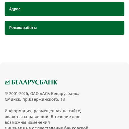
Адрес
Наименование
Адрес
Режим работы
пункта
обслуживания ОТС
Наименование пункта
Режим работы
Магазин "Алёнка", Гомельская область,
Магазин "Алёнка"
обслуживания ОТС
д. Гребени, ул. Ивана Жолудева, 11
09:00-20:00 без
Магазин "Алёнка"
обеда,вых
© 2001-2026, ОАО «АСБ Беларусбанк»
г.Минск, пр.Дзержинского, 18
Информация, размещенная на сайте,
является справочной. В течение дня
возможны изменения
Лицензия на осуществление банковской