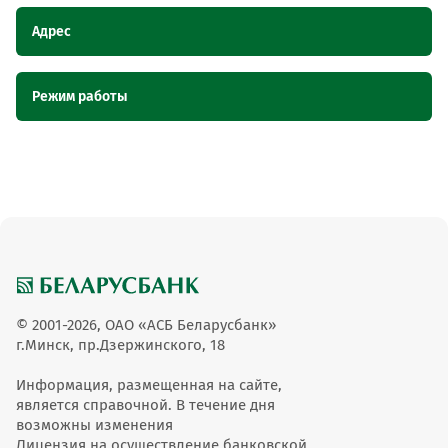
Адрес
Наименование пункта
Адрес
Режим работы
обслуживания ОТС
Магазин "Сваяки", Гомельская
Магазин "Сваяки"
Наименование пункта
Режим работы
область, аг. Кочищи, ул. Ленинская, 59
обслуживания ОТС
пн.-сб.9.00-
Магазин "Сваяки"
20.00вс.9.00-18
© 2001-2026, ОАО «АСБ Беларусбанк»
г.Минск, пр.Дзержинского, 18
Информация, размещенная на сайте,
является справочной. В течение дня
возможны изменения
Лицензия на осуществление банковской