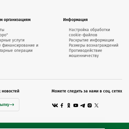
MobiTeen
онсультант:
0 - 20:00*
м организациям
Информация
раздничных дней
Swoo Pay
Переводы по
ты
Настройка обработки
номеру
оро"
cookie-файлов
росить онлайн
телефона Visa
арные услуги
Раскрытие информации
е финансирование и
Размеры вознаграждений
тарные операции
Противодействие
Подробнее
мошенничеству
центр
х новостей
Можете следить за нами в соц. сетях
сылку