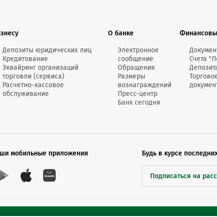
Онлайн-к
пн—пт 9:0
изнесу
О банке
Финансовы
* кроме п
Депозиты юридических лиц
Электронное
Докумен
Кредитование
сообщение
Счета "Л
Сп
Эквайринг организаций
Обращения
Депозит
торговли (сервиса)
Размеры
Торгово
Расчетно-кассовое
вознаграждений
докумен
обслуживание
Пресс-центр
Контакт-
Банк сегодня
Контакты
ши мобильные приложения
Будь в курсе последни
Подписаться на рас