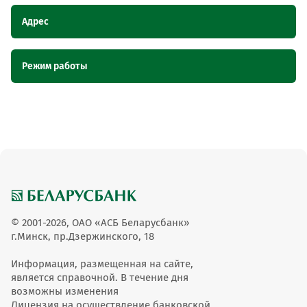
Адрес
Наименование
Адрес
Режим работы
пункта
обслуживания ОТС
Наименование пункта обслуживания ОТС
Режим работы
Торговый павильон Грация, Брестская
Торговый павильон
область, г. Иваново, ул. Карла Маркса,
Грация
43
Торговый павильон Грация
9-14, пн-вых
© 2001-2026, ОАО «АСБ Беларусбанк»
г.Минск, пр.Дзержинского, 18
Информация, размещенная на сайте,
является справочной. В течение дня
возможны изменения
Лицензия на осуществление банковской