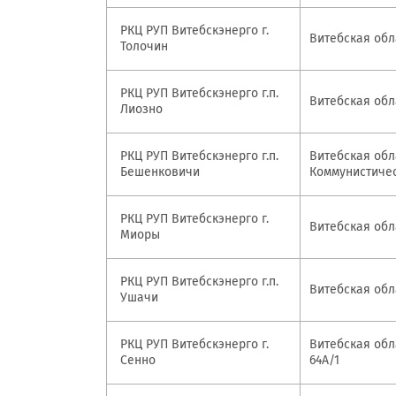
Онлайн-к
РКЦ РУП Витебскэнерго г.
пн—пт 9:0
Витебская обла
Толочин
* кроме п
РКЦ РУП Витебскэнерго г.п.
Витебская обла
Лиозно
Сп
РКЦ РУП Витебскэнерго г.п.
Витебская обла
Бешенковичи
Коммунистичес
Контакт-
Контакты
РКЦ РУП Витебскэнерго г.
Витебская обла
Миоры
РКЦ РУП Витебскэнерго г.п.
Витебская обла
Ушачи
РКЦ РУП Витебскэнерго г.
Витебская обла
Сенно
64А/1