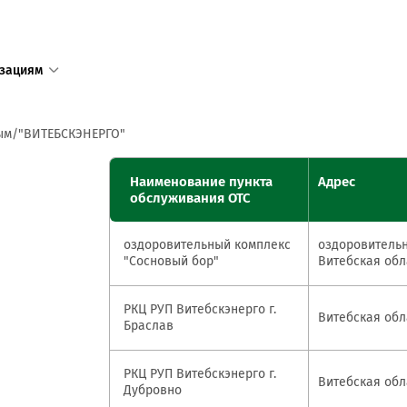
зациям
1
ым
"ВИТЕБСКЭНЕРГО"
Единый с
Наименование пункта
Адрес
доступен
обслуживания ОТС
+375 17 
оздоровительный комплекс
оздоровительн
+375 25 
"Сосновый бор"
Витебская обл
в том числ
пределов 
РКЦ РУП Витебскэнерго г.
Витебская обла
Браслав
Режим ра
пн—пт 8:3
РКЦ РУП Витебскэнерго г.
Витебская обла
сб—вс 9:0
Дубровно