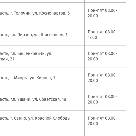
MobiTeen
онсультант:
Пон-пят 08.00-
0 - 20:00*
сть, г. Толочин, ул. Космонавтов, 6
20.00
раздничных дней
Swoo Pay
Переводы по
Пон-пят 08.00-
номеру
сть, г.п. Лиозно, ул. Шоссейная, 1
17.00
росить онлайн
телефона Visa
сть, г.п. Бешенковичи, ул.
Пон-пят 08.00-
Подробнее
кая, 21
20.00
центр
Пон-пят 08.00-
сть, г. Миоры, ул. Кирова, 1
20.00
Пон-пят 08.00-
сть, г.п. Ушачи, ул. Советская, 18
20.00
сть, г. Сенно, ул. Красной Слободы,
Пон-пят 08.00-
20.00