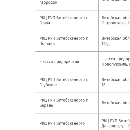
г.Городок
РКЦ РУП Витебскэнерго г.
Витебская обла
Орша
Островского, 1
РКЦ РУП Витебскэнерго г.
Витебская обла
Поставы
146д
- касса предпр
- касса предприятия
Новолукомль, 
РКЦ РУП Витебскэнерго г.
Витебская обла
Глубокое
78
РКЦ РУП Витебскэнерго г.
Витебская обла
Барань
РКЦ РУП Витебс
РКЦ РУП Витебскэнерго
Докшицы, ул. С