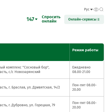
Рус
Спросить
147
Бел
Онлайн-сервисы
онлайн
Eng
47
Рус
Онлайн-банк в
Онлайн-банк
Онлайн-банк на
правочный номер
New
New
New
телефоне
(PWA-версия)
компьютере
Режим работы
 по Беларуси
218 84 31
ый комплекс "Сосновый бор",
Ежедневно
767 88 77 Life
КРОК
Интернет-
М-Банкинг
асть, с/с Новозарянский
08.00-21.00
банкинг
е для звонков из-за
Республики Беларусь
Пон-пят 08.00-
сть, г. Браслав, ул. Дривятская, 14/2
20.00
боты Контакт-центра:
Детское
Переводы с
Система
0 - 21:00*
Пон-пят 08.00-
мобильное
карты на карту
мгновенных
сть, г. Дубровно, ул. Горецкая, 79
0 - 18:00*
20.00
приложение
платежей