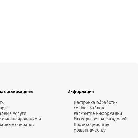
MobiTeen
онсультант:
0 - 20:00*
раздничных дней
Swoo Pay
Переводы по
номеру
росить онлайн
телефона Visa
Подробнее
центр
м организациям
Информация
ты
Настройка обработки
оро"
cookie-файлов
арные услуги
Раскрытие информации
е финансирование и
Размеры вознаграждений
тарные операции
Противодействие
мошенничеству