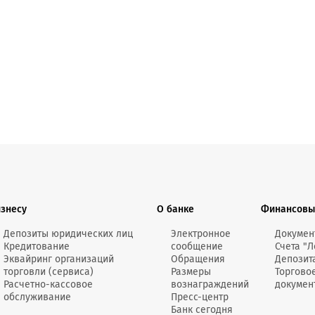
Онлайн-к
пн—пт 9:0
* кроме п
Сп
Контакт-
Контакты
изнесу
О банке
Финансовы
Депозиты юридических лиц
Электронное
Докумен
Кредитование
сообщение
Счета "Л
Эквайринг организаций
Обращения
Депозит
торговли (сервиса)
Размеры
Торгово
Расчетно-кассовое
вознаграждений
докумен
обслуживание
Пресс-центр
Банк сегодня