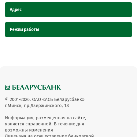
Адрес
Наименование пункта
Адрес
Режим работы
обслуживания ОТС
Магазин "Эврика", Брестская область,
Магазин "Эврика"
Наименование пункта обслуживания ОТС
Режим работы
г.п. Домачево, ул. Новикова, 3
Магазин "Эврика"
8-00 до 18-00
© 2001-2026, ОАО «АСБ Беларусбанк»
г.Минск, пр.Дзержинского, 18
Информация, размещенная на сайте,
является справочной. В течение дня
возможны изменения
Лицензия на осуществление банковской