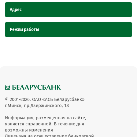
Адрес
Наименование
Адрес
Режим работы
пункта
обслуживания ОТС
Наименование пункта обслуживания ОТС
Режим работы
Магазин "Валентина", Гомельская
Магазин "Валентина"
область, г. Калинковичи, ул. 50 лет
Октября, 6д
Магазин "Валентина"
с 10:00 до 19:00
© 2001-2026, ОАО «АСБ Беларусбанк»
г.Минск, пр.Дзержинского, 18
Информация, размещенная на сайте,
является справочной. В течение дня
возможны изменения
Лицензия на осуществление банковской