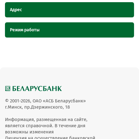
Адрес
Наименование
Адрес
Режим работы
пункта
обслуживания ОТС
Наименование пункта
Режим работы
Торговый объект "Империя обоев",
Торговый объект
обслуживания ОТС
Брестская область, г. Кобрин, ул.
"Империя обоев"
Дзержинского, 68
Пн-вс 10:00-18:00 без
Торговый объект "Империя обоев"
обеда
© 2001-2026, ОАО «АСБ Беларусбанк»
г.Минск, пр.Дзержинского, 18
Информация, размещенная на сайте,
является справочной. В течение дня
возможны изменения
Лицензия на осуществление банковской