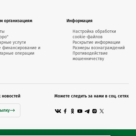
MobiTeen
онсультант:
0 - 20:00*
м организациям
Информация
раздничных дней
Swoo Pay
Переводы по
ты
Настройка обработки
номеру
оро"
cookie-файлов
росить онлайн
телефона Visa
арные услуги
Раскрытие информации
е финансирование и
Размеры вознаграждений
тарные операции
Противодействие
Подробнее
мошенничеству
центр
х новостей
Можете следить за нами в соц. сетях
сылку