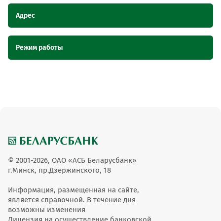
Адрес
Наименование пункта
Адрес
Режим работы
обслуживания ОТС
Магазин Куприянов и К, Минская
Магазин Куприянов и К
Наименование пункта обслуживания ОТС
Режим работы
область, г. Солигорск, пр. Мира, 32а
Магазин Куприянов и К
с 10:00 до 19:00
© 2001-2026, ОАО «АСБ Беларусбанк»
г.Минск, пр.Дзержинского, 18
Информация, размещенная на сайте,
является справочной. В течение дня
возможны изменения
Лицензия на осуществление банковской