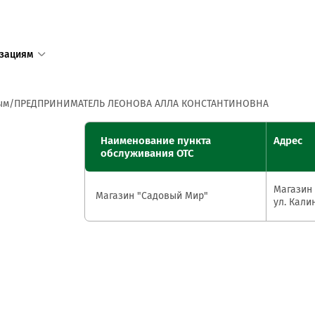
зациям
1
ым
ПРЕДПРИНИМАТЕЛЬ ЛЕОНОВА АЛЛА КОНСТАНТИНОВНА
Единый с
Наименование пункта
Адрес
доступен
обслуживания ОТС
+375 17 
Магазин 
+375 25 
Магазин "Садовый Мир"
ул. Кали
в том числ
пределов 
Режим ра
пн—пт 8:3
сб—вс 9:0