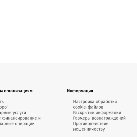
MobiTeen
онсультант:
0 - 20:00*
раздничных дней
Swoo Pay
Переводы по
номеру
росить онлайн
телефона Visa
Подробнее
центр
м организациям
Информация
ты
Настройка обработки
оро"
cookie-файлов
арные услуги
Раскрытие информации
е финансирование и
Размеры вознаграждений
тарные операции
Противодействие
мошенничеству