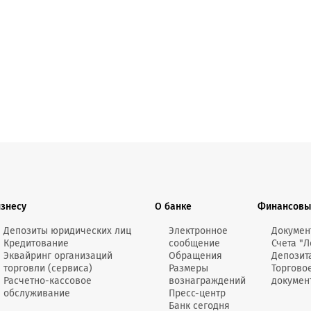
Онлайн-к
пн—пт 9:0
* кроме п
Сп
Контакт-
Контакты
изнесу
О банке
Финансовы
Депозиты юридических лиц
Электронное
Докумен
Кредитование
сообщение
Счета "Л
Эквайринг организаций
Обращения
Депозит
торговли (сервиса)
Размеры
Торгово
Расчетно-кассовое
вознаграждений
докумен
обслуживание
Пресс-центр
Банк сегодня