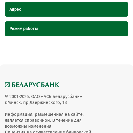
Адрес
Наименование
Адрес
Режим работы
пункта
обслуживания ОТС
Наименование пункта
Режим работы
Торговый павильон
Торговый павильон Настюша, Минская
обслуживания ОТС
Настюша
область, аг. Ляды, ул. Центральная, 20
вт-вс 9-17, об 13-
Торговый павильон Настюша
14,вых-пн
© 2001-2026, ОАО «АСБ Беларусбанк»
г.Минск, пр.Дзержинского, 18
Информация, размещенная на сайте,
является справочной. В течение дня
возможны изменения
Лицензия на осуществление банковской