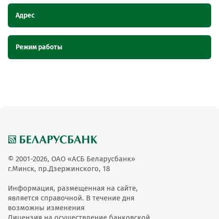
Адрес
Наименование
Адрес
Режим работы
пункта
обслуживания ОТС
Наименование пункта обслуживания
Режим работы
Центр сервиса газового оборудования,
Центр сервиса газового
ОТС
Брестская область, г. Иваново, ул.
оборудования
Советская, 171
пн-пт 9-00 до 18-
Центр сервиса газового оборудования
00
© 2001-2026, ОАО «АСБ Беларусбанк»
г.Минск, пр.Дзержинского, 18
Информация, размещенная на сайте,
является справочной. В течение дня
возможны изменения
Лицензия на осуществление банковской