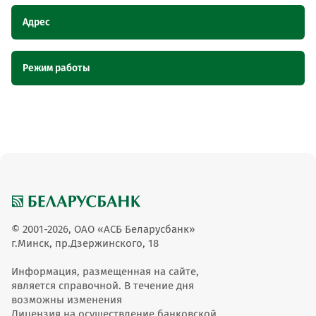
Адрес
Наименование
Адрес
Режим работы
пункта
обслуживания
ОТС
Наименование пункта
Режим работы
обслуживания ОТС
Торговый объект
Торговый объект Центр компл-ции кровли,
Центр компл-ции
Брестская область, г. Пинск, ул. 60 лет
кровли
Октября, 17/2
пн-пт 09-18 сб 09-15 вс
Торговый объект Центр компл-ции кровли
вых
© 2001-2026, ОАО «АСБ Беларусбанк»
г.Минск, пр.Дзержинского, 18
Информация, размещенная на сайте,
является справочной. В течение дня
возможны изменения
Лицензия на осуществление банковской