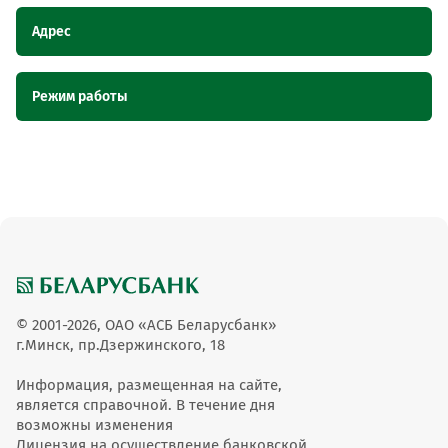
Адрес
Наименование пункта
Адрес
Режим работы
обслуживания ОТС
Магазин -, Брестская область, а.г.
Магазин -
Наименование пункта обслуживания ОТС
Режим работы
Перховичи, ул. Молодежная, 3
Магазин -
С 09:00 до 20:00
Магазин -, Брестская область, д.
Магазин -
Молчадь, ул. Кирова, 74
Магазин -
С 08:00 до 20:00
© 2001-2026, ОАО «АСБ Беларусбанк»
г.Минск, пр.Дзержинского, 18
Информация, размещенная на сайте,
является справочной. В течение дня
возможны изменения
Лицензия на осуществление банковской