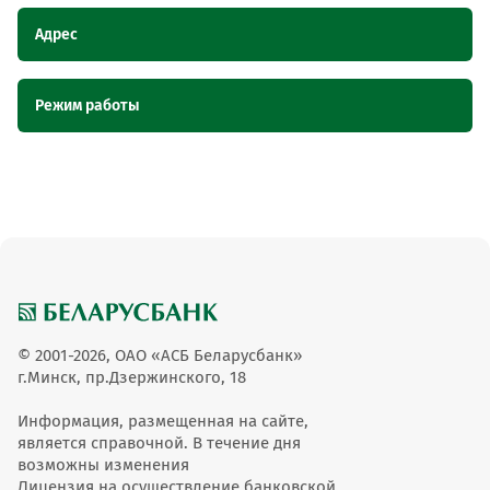
Адрес
Наименование
Адрес
Режим работы
пункта
обслуживания ОТС
Наименование пункта обслуживания ОТС
Режим
Физкультурно-
Физкультурно-оздоровительный центр ГУ
работы
оздоровительный
Чаусский ЦФОР, Могилевская область, г.
центр ГУ Чаусский
Чаусы, ул. Болдина, 36
ЦФОР
Физкультурно-оздоровительный центр ГУ Чаусский
9.00-21.00
ЦФОР
© 2001-2026, ОАО «АСБ Беларусбанк»
г.Минск, пр.Дзержинского, 18
Информация, размещенная на сайте,
является справочной. В течение дня
возможны изменения
Лицензия на осуществление банковской