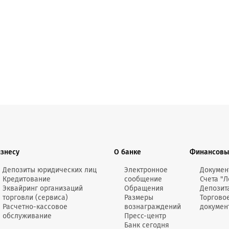
Онлайн-к
пн—пт 9:0
* кроме п
Сп
Контакт-
Контакты
изнесу
О банке
Финансовы
Депозиты юридических лиц
Электронное
Докумен
Кредитование
сообщение
Счета "Л
Эквайринг организаций
Обращения
Депозит
торговли (сервиса)
Размеры
Торгово
Расчетно-кассовое
вознаграждений
докумен
обслуживание
Пресс-центр
Банк сегодня