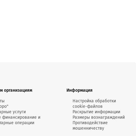
MobiTeen
онсультант:
0 - 20:00*
раздничных дней
Swoo Pay
Переводы по
номеру
росить онлайн
телефона Visa
Подробнее
центр
м организациям
Информация
ты
Настройка обработки
оро"
cookie-файлов
арные услуги
Раскрытие информации
е финансирование и
Размеры вознаграждений
тарные операции
Противодействие
мошенничеству