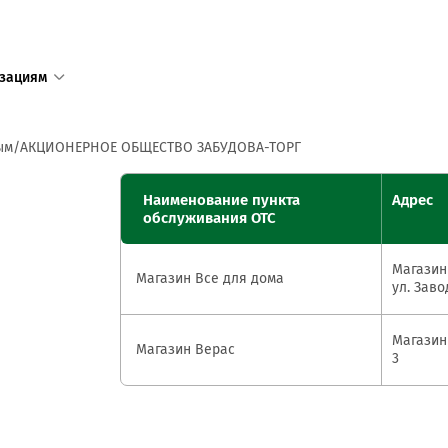
зациям
1
ым
АКЦИОНЕРНОЕ ОБЩЕСТВО ЗАБУДОВА-ТОРГ
Единый с
Наименование пункта
Адрес
доступен
обслуживания ОТС
+375 17 
Магазин 
+375 25 
Магазин Все для дома
ул. Заво
в том числ
пределов 
Магазин 
Магазин Верас
3
Режим ра
пн—пт 8:3
сб—вс 9:0