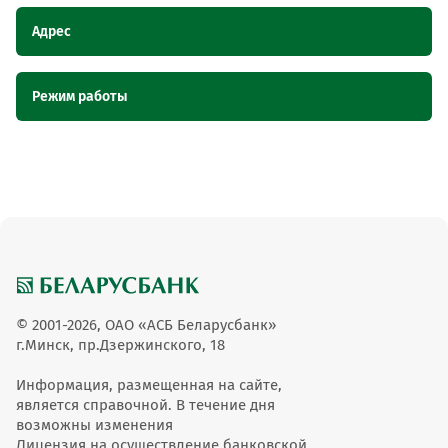
Адрес
Наименование
Адрес
Режим работы
пункта
обслуживания ОТС
Наименование пункта обслуживания
Режим работы
Ветеринарная аптека Унимур сам,
Ветеринарная аптека
ОТС
Брестская область, г. Кобрин, ул.
Унимур сам
Первомайская, 4
Пн-пт 10-19 сб-вс 10-
Ветеринарная аптека Унимур сам
15
© 2001-2026, ОАО «АСБ Беларусбанк»
г.Минск, пр.Дзержинского, 18
Информация, размещенная на сайте,
является справочной. В течение дня
возможны изменения
Лицензия на осуществление банковской