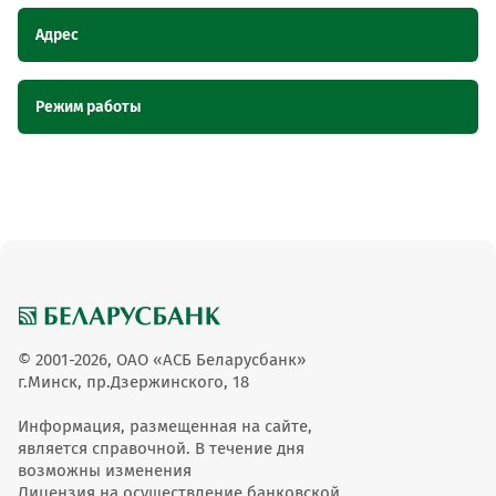
Адрес
Наименование
Адрес
Режим работы
пункта
обслуживания
ОТС
Наименование пункта обслуживания
Режим работы
ОТС
Стоматологический кабинет "Эстетдент",
Стоматологический
Могилевская область, г. Могилев, ул.
кабинет "Эстетдент"
Пионерская, 12/25, оф.12
ПН.-Вс.: 10.00-
Стоматологический кабинет "Эстетдент"
18.00
© 2001-2026, ОАО «АСБ Беларусбанк»
г.Минск, пр.Дзержинского, 18
Информация, размещенная на сайте,
является справочной. В течение дня
возможны изменения
Лицензия на осуществление банковской