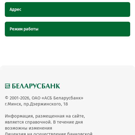
Адрес
Наименование пункта
Адрес
Режим работы
обслуживания ОТС
Магазин "Стэп", Брестская область, г.
Магазин "Стэп"
Наименование пункта обслуживания ОТС
Режим работы
Лунинец, ул. Советская, 37
Магазин "Стэп"
09.00-18.00
© 2001-2026, ОАО «АСБ Беларусбанк»
г.Минск, пр.Дзержинского, 18
Информация, размещенная на сайте,
является справочной. В течение дня
возможны изменения
Лицензия на осуществление банковской