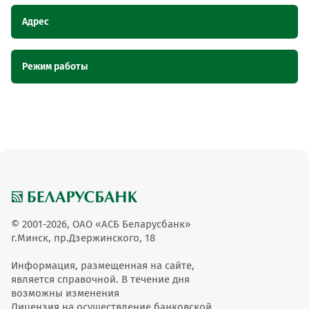
Адрес
Наименование
Адрес
Режим работы
пункта
обслуживания ОТС
Наименование пункта
Режим работы
Торговая точка ОВОЩИ,ФРУКТЫ,БАКАЛЕЯ,
Торговая точка
обслуживания ОТС
Могилевская область, г.п. Дрибин, ул.
ОВОЩИ,ФРУКТЫ,БАКАЛЕЯ
Ряснянская, 4
Пн-пт9-18об14-15Сб9-
Торговая точка ОВОЩИ,ФРУКТЫ,БАКАЛЕЯ
14Вх:Вс
© 2001-2026, ОАО «АСБ Беларусбанк»
г.Минск, пр.Дзержинского, 18
Информация, размещенная на сайте,
является справочной. В течение дня
возможны изменения
Лицензия на осуществление банковской