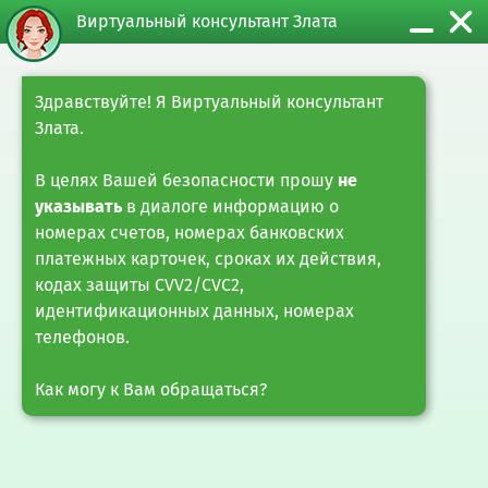
Виртуальный консультант Злата
Главная
Частным лицам
Прочие услуги
Платежи
Сервис «Перс
Здравствуйте! Я Виртуальный консультант
Злата.
Сервис «Персональные
платежи наличными»
В целях Вашей безопасности прошу
не
указывать
в диалоге информацию о
номерах счетов, номерах банковских
платежных карточек, сроках их действия,
Сервис «Персональные платежи наличными» («Корзина
платежей») в инфокиосках с функцией приема наличных
кодах защиты CVV2/CVC2,
денежных средств (cash-in) позволяет пользователям
идентификационных данных, номерах
инфокиосков совершать платежи наличными, сохраняя
телефонов.
информацию о проводимых операциях в личном
кабинете для их повторного осуществления в
Как могу к Вам обращаться?
дальнейшем.
Регистрация услуги выполняется на номер мобильного
телефона, на который SMS-сообщением отправляется
пароль, необходимый для входа в личный кабинет