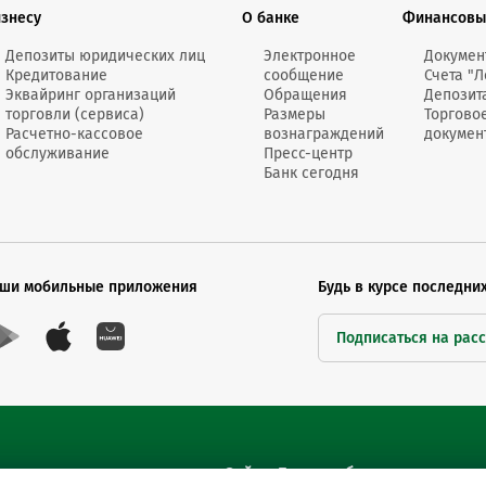
изнесу
О банке
Финансовы
Онлайн-к
пн—пт 9:0
Депозиты юридических лиц
Электронное
Докумен
Кредитование
сообщение
Счета "Л
* кроме п
Эквайринг организаций
Обращения
Депозит
торговли (сервиса)
Размеры
Торгово
Расчетно-кассовое
вознаграждений
докумен
Сп
обслуживание
Пресс-центр
Банк сегодня
Контакт-
Контакты
ши мобильные приложения
Будь в курсе последни
Подписаться на рас
Сайты Беларусбанка