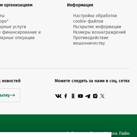
MobiTeen
м организациям
Информация
онсультант:
0 - 20:00*
ты
Настройка обработки
оро"
cookie-файлов
раздничных дней
арные услуги
Раскрытие информации
Swoo Pay
Переводы по
е финансирование и
Размеры вознаграждений
номеру
тарные операции
Противодействие
росить онлайн
телефона Visa
мошенничеству
Подробнее
центр
х новостей
Можете следить за нами в соц. сетях
сылку
Сайт разработан Медиа Лайн