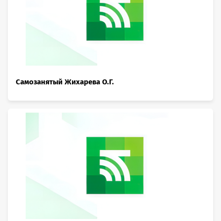
Самозанятый Жихарева О.Г.