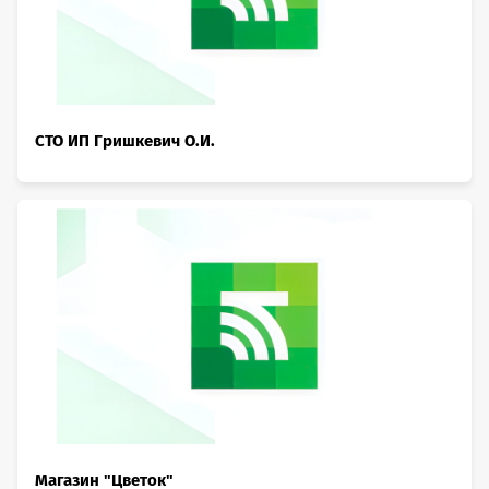
СТО ИП Гришкевич О.И.
Магазин "Цветок"