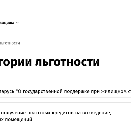
зациям
1
льготности
Единый с
егории льготности
доступен
+375 17 
+375 25 
в том числ
ларусь "О государственной поддержке при жилищном ст
пределов 
 получение льготных кредитов на возведение,
Режим ра
ых помещений
пн—пт 8:3
сб—вс 9:0