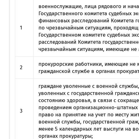
военнослужащие, лица рядового и нача
Государственного комитета судебных эк
финансовых расследований Комитета го
1
по чрезвычайным ситуациям, проходящи
Государственном комитете судебных экс
расследований Комитета государственн
чрезвычайным ситуациям, имеющие не м
прокурорские работники, имеющие не м
2
гражданской службе в органах прокура
граждане уволенные с военной службы,
уволенных с государственной гражданс
состоянию здоровья, в связи с сокраще
проведением организационно-штатных 
3
право на принятие на учет по месту жи
военной службы, государственной граж
менее 5 календарных лет выслуги на в
органах прокуратуры;