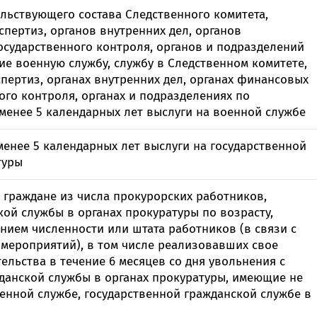
Онлайн-к
льствующего состава Следственного комитета,
пн—пт 9:0
спертиз, органов внутренних дел, органов
сударственного контроля, органов и подразделений
* кроме п
е военную службу, службу в Следственном комитете,
пертиз, органах внутренних дел, органах финансовых
Сп
ого контроля, органах и подразделениях по
енее 5 календарных лет выслуги на военной службе
Контакт-
енее 5 календарных лет выслуги на государственной
Контакты
туры
 граждане из числа прокурорских работников,
кой службы в органах прокуратуры по возрасту,
нием численности или штата работников (в связи с
мероприятий), в том числе реализовавших свое
тельства в течение 6 месяцев со дня увольнения с
данской службы в органах прокуратуры, имеющие не
оенной службе, государственной гражданской службе в