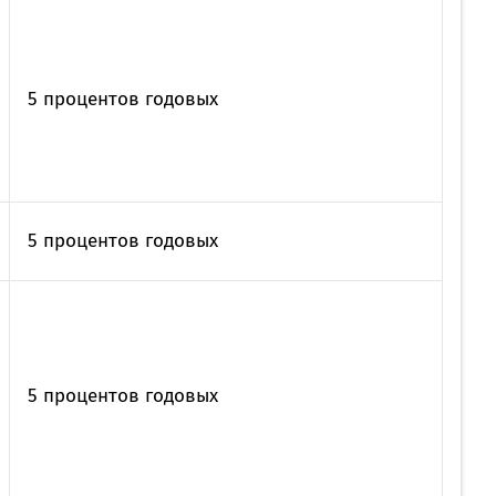
MobiTeen
онсультант:
0 - 20:00*
раздничных дней
5 процентов годовых
Swoo Pay
Переводы по
номеру
росить онлайн
телефона Visa
Подробнее
центр
5 процентов годовых
5 процентов годовых