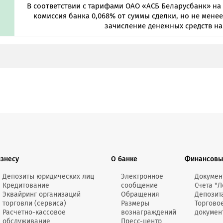
В соответствии с тарифами ОАО «АСБ Беларусбанк» на 
комиссия банка 0,068% от суммы сделки, но не менее 7
зачисление денежных средств на 
ка
РОТОРГ"
РОТОРГ"
изнесу
О банке
Финансовы
Депозиты юридических лиц
Электронное
Докумен
РОТОРГ"
Кредитование
сообщение
Счета "Л
Эквайринг организаций
Обращения
Депозит
торговли (сервиса)
Размеры
Торгово
Расчетно-кассовое
вознаграждений
докумен
обслуживание
Пресс-центр