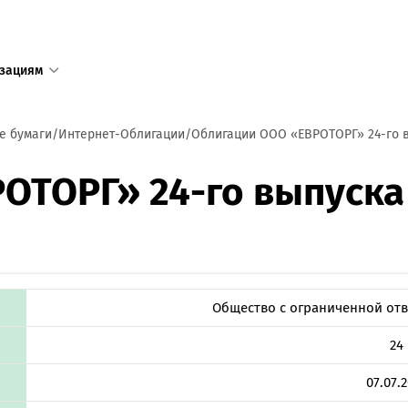
зациям
1
е бумаги
Интернет-Облигации
Облигации ООО «ЕВРОТОРГ» 24-го 
Единый с
ОТОРГ» 24-го выпуска
доступен
+375 17 
+375 25 
в том числ
пределов 
Общество с ограниченной отв
24
Режим ра
пн—пт 8:3
07.07.
сб—вс 9:0