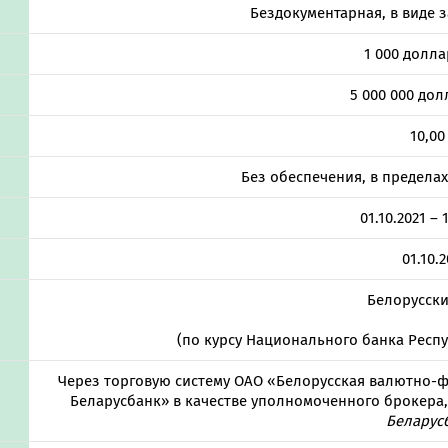
Бездокументарная, в виде з
Онлайн-к
пн—пт 9:0
1 000 долл
* кроме п
5 000 000 до
Сп
10,00
Без обеспечения, в пределах
Контакт-
01.10.2021 – 
Контакты
01.10.
Белорусски
(по курсу Национального банка Респу
Через торговую систему ОАО «Белорусская валютно-ф
Беларусбанк» в качестве уполномоченного брокера,
Беларус