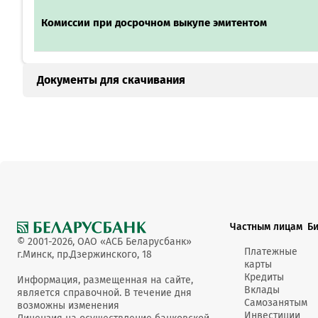
Комиссии при досрочном выкупе эмитентом
Документы для скачивания
Проспект эмиссии облигаций ООО "ЕВРОТОРГ" 24 выпус
Изменения в проспект эмиссии 24-го выпуска ООО "ЕВ
Изменения в проспект эмиссии 24-го выпуска ООО "ЕВ
Частным лицам
Б
© 2001-2026, ОАО «АСБ Беларусбанк»
Платежные
г.Минск, пр.Дзержинского, 18
Изменения в проспект эмиссии 24-го выпуска ООО "ЕВ
карты
Кредиты
Информация, размещенная на сайте,
Вклады
является справочной. В течение дня
Самозанятым
возможны изменения
Инвестиции