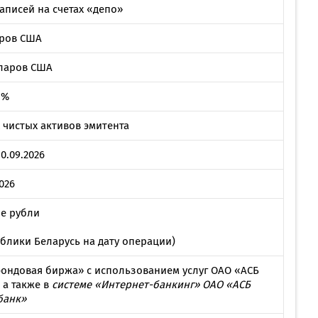
MobiTeen
аписей на счетах «депо»
онсультант:
0 - 20:00*
аров США
раздничных дней
лларов США
Swoo Pay
Переводы по
номеру
росить онлайн
телефона Visa
 %
 чистых активов эмитента
Подробнее
центр
10.09.2026
2026
е рубли
блики Беларусь на дату операции)
ондовая биржа» с использованием услуг ОАО «АСБ
 а также в
системе «Интернет-банкинг» ОАО «АСБ
банк»