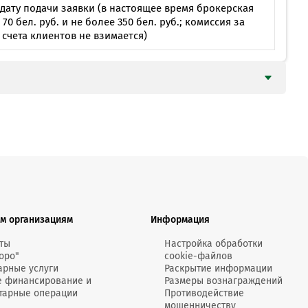
дату подачи заявки (в настоящее время брокерская
0 бел. руб. и не более 350 бел. руб.; комиссия за
счета клиентов не взимается)
м организациям
Информация
ты
Настройка обработки
оро"
cookie-файлов
арные услуги
Раскрытие информации
е финансирование и
Размеры вознаграждений
тарные операции
Противодействие
мошенничеству