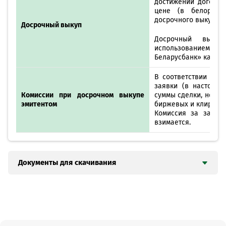
достижении договор
цене (в белорусск
досрочного выкупа.
Досрочный выкуп
Досрочный выкуп
использованием 
Беларусбанк» как уп
В соответствии с т
заявки (в настояще
Комиссии при досрочном выкупе
суммы сделки, но не 
эмитентом
биржевых и клиринго
Комиссия за зачис
взимается.
Документы для скачивания
Проспект эмиссии облигаций ООО "ЕВРОТОРГ" 23 выпуска