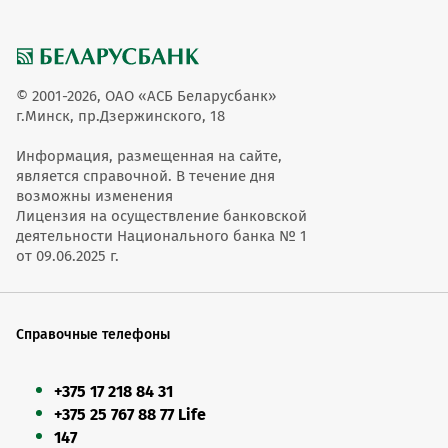
Изменения в проспект эмиссии 23-го выпуска ООО
"ЕВРОТОРГ"
Изменения в проспект эмиссии 23-го выпуска ООО
© 2001-2026, ОАО «АСБ Беларусбанк»
"ЕВРОТОРГ"
г.Минск, пр.Дзержинского, 18
Информация, размещенная на сайте,
Изменения в проспект эмиссии 23-го выпуска ООО
является справочной. В течение дня
"ЕВРОТОРГ"
возможны изменения
Лицензия на осуществление банковской
деятельности Национального банка № 1
Изменения в проспект эмиссии 23-го выпуска ООО
от 09.06.2025 г.
"ЕВРОТОРГ"
Справочные телефоны
+375 17 218 84 31
+375 25 767 88 77 Life
147