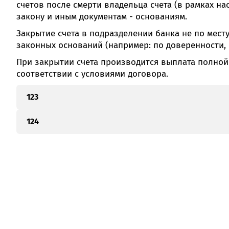
счетов после смерти владельца счета (в рамках н
закону и иным документам - основаниям.
Закрытие счета в подразделении банка не по мест
законных оснований (например: по доверенности, о
При закрытии счета производится выплата полной
соответствии с условиями договора.
123
124
123655
123655