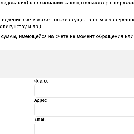
аследования) на основании завещательного распоряжен
Онлайн-к
пн—пт 9:0
у ведения счета может также осуществляться доверенны
* кроме п
пекунству и др.).
 суммы, имеющейся на счете на момент обращения кл
Сп
Контакт-
Контакты
Ф.И.О.
Адрес
Email