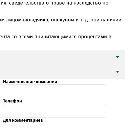
MobiTeen
ия, свидетельства о праве на наследство по
онсультант:
0 - 20:00*
м лицом вкладчика, опекуном и т. д. при наличии
раздничных дней
Swoo Pay
Переводы по
номеру
иента со всеми причитающимися процентами в
росить онлайн
телефона Visa
Подробнее
центр
Наименование компании
Телефон
Для комментариев