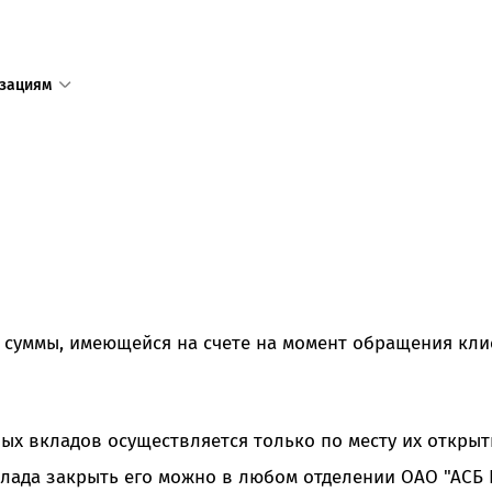
зациям
1
Единый с
доступен
+375 17 
+375 25 
в том числ
 суммы, имеющейся на счете на момент обращения кл
пределов 
Режим ра
ых вкладов осуществляется только по месту их открыт
пн—пт 8:3
сб—вс 9:0
лада закрыть его можно в любом отделении ОАО "АСБ 