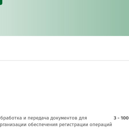
Онлайн-к
пн—пт 9:0
* кроме п
Сп
Контакт-
Контакты
бработка и передача документов для
3 - 100
рганизации обеспечения регистрации операций