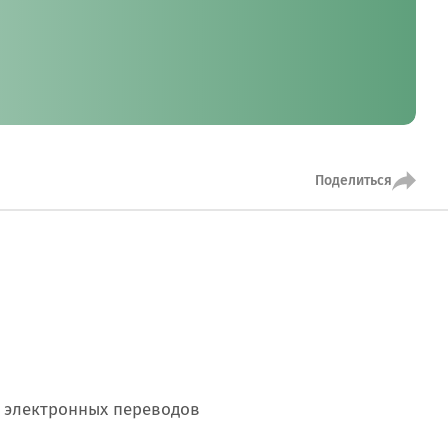
MobiTeen
онсультант:
0 - 20:00*
раздничных дней
Swoo Pay
Переводы по
номеру
росить онлайн
телефона Visa
Поделиться
Подробнее
центр
электронных переводов