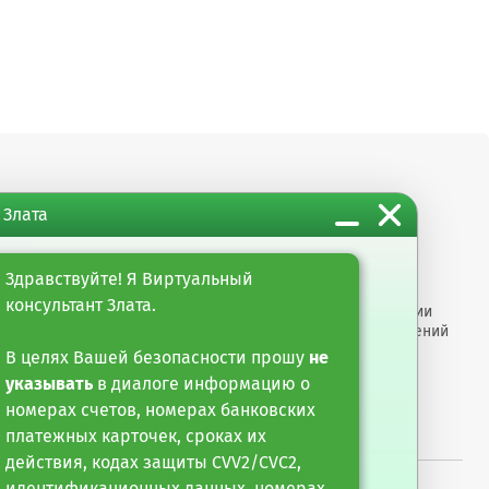
 Злата
м организациям
Информация
ты
Настройка обработки
Здравствуйте! Я Виртуальный
оро"
cookie-файлов
консультант Злата.
арные услуги
Раскрытие информации
е финансирование и
Размеры вознаграждений
тарные операции
Противодействие
В целях Вашей безопасности прошу
не
мошенничеству
указывать
в диалоге информацию о
номерах счетов, номерах банковских
платежных карточек, сроках их
действия, кодах защиты CVV2/CVC2,
идентификационных данных, номерах