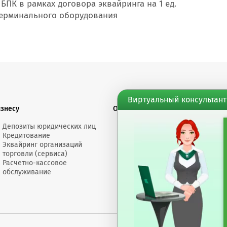
 БПК в рамках договора эквайринга на 1 ед.
ерминального оборудования
Виртуальный консультант
изнесу
О банке
Финансовы
Депозиты юридических лиц
Электронное
Докумен
Кредитование
сообщение
Счета "Л
Эквайринг организаций
Обращения
Депозит
торговли (сервиса)
Размеры
Торгово
Расчетно-кассовое
вознаграждений
докумен
обслуживание
Пресс-центр
Банк сегодня