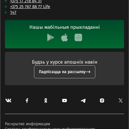
+375 17 218 84 31
+375 25 767 88 77 Life
147
Нашы мабільныя прыкладанні
Будзь у курсе апошніх навін
Падпісацца на рассылку
Раскрытие информации