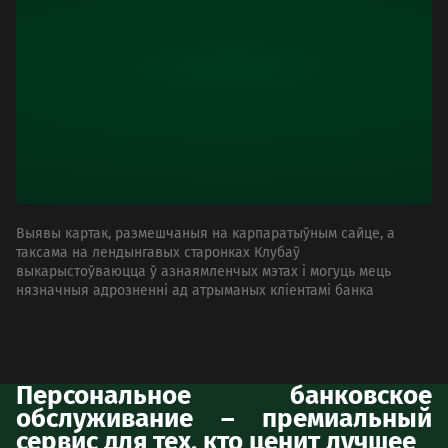
Выявы картак, размешчаныя на карпаратыўным сайце, а
таксама на лендынгавых старонках Клубаў
выкарыстоўваюцца ў азнаямленчых мэтах і могуць мець
нязначныя адрозненні ад атрыманых кліентамі банка
Персональное банковское
обслуживание – премиальный
сервис для тех, кто ценит лучшее