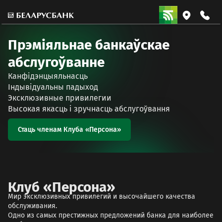
Прэміяльнае банкаўскае
абслугоўванне
Канфідэнцыяльнасць
Індывідуальны падыход
Эксклюзивные привилегии
Высокая якасць і зручнасць абслугоўвання
Стаць членам Клуба «Персона»
Клуб «Персона»
Мир эксклюзивных привилегий и высочайшего качества
обслуживания.
Одно из самых престижных предложений банка для наиболее