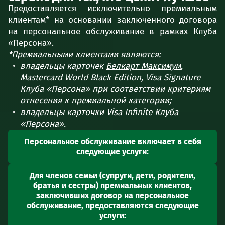
Предоставляется исключительно премиальным
клиентам* на основании заключенного договора
на персональное обслуживание в рамках Клуба
«Персона».
*Премиальными клиентами являются:
владельцы карточек
Белкарт Максимум
,
Mastercard World Black Edition
,
Visa Signature
Клуба «Персона» при соответствии критериям
отнесения к премиальной категории;
владельцы карточки
Visa Infinite
Клуба
«Персона».
Персональное обслуживание включает в себя
следующие услуги:
обслуживание премиального клиента в VIP-
Для членов семьи (супруги, дети, родители,
зоне (VIP-офисе) банка в удобное для
братья и сестры) премиальных клиентов,
клиента время (в рамках установленного
заключивших договор на персональное
режима работы с клиентами) и закрепление
обслуживание, предоставляются следующие
за ним персонального менеджера;
услуги: