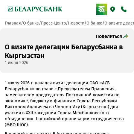
Главная
О банке
Пресс-Центр
Новости
О банке
О визите деле
Поделиться
О визите делегации Беларусбанка в
Кыргызстан
1 июля 2026
1 июля 2026 г. начался визит делегации ОАО «АСБ
Беларусбанк» во главе с Председателем Правления,
заместителем председателя Постоянной комиссии по
экономике, бюджету и финансам Совета Республики
Виктором Ананичем в г.Чолпон-Ату (Кыргызстан) для
участия в XXII заседании Совета Межбанковского
объединения Шанхайской организации сотрудничества
(МБО ШОС).
В первый день визита В.Ананич провел встречу с