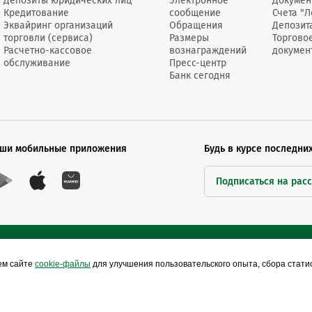
Депозиты юридических лиц
Электронное
Докумен
Кредитование
сообщение
Счета "Л
Эквайринг организаций
Обращения
Депозит
торговли (сервиса)
Размеры
Торгово
Расчетно-кассовое
вознаграждений
докумен
обслуживание
Пресс-центр
Банк сегодня
ши мобильные приложения
Будь в курсе последни
Подписаться на рас
ем сайте
cookie-файлы
для улучшения пользовательского опыта, сбора стат
Сайты Беларусбанка