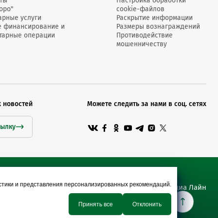
ты
Настройка обработки
оро"
cookie-файлов
арные услуги
Раскрытие информации
е финансирование и
Размеры вознаграждений
тарные операции
Противодействие
мошенничеству
х новостей
Можете следить за нами в соц. сетях
сылку
истики и представления персонализированных рекомендаций.
Сайт разработан Медиа Лайн
Принять все
Отклонить