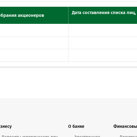
Онлайн-к
пн—пт 9:0
Дата составления списка лиц
обрания акционеров
* кроме п
Сп
Контакт-
Контакты
изнесу
О банке
Финансовы