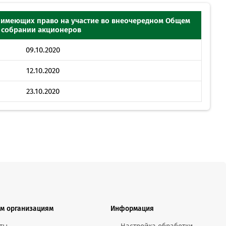
MobiTeen
онсультант:
0 - 20:00*
, имеющих право на участие во внеочередном Общем
собрании акционеров
раздничных дней
Swoo Pay
Переводы по
09.10.2020
номеру
росить онлайн
телефона Visa
12.10.2020
23.10.2020
Подробнее
центр
м организациям
Информация