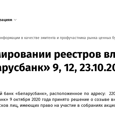
зациям
1
информации в качестве эмитента и профучастника рынка ценных б
Единый с
ировании реестров в
доступен
усбанк» 9, 12, 23.10.2
+375 17 
+375 25 
в том числ
пределов 
банк «Беларусбанк», расположенное по адресу: 22008
нк» 9 октября 2020 года принято решение о созыве в
Режим ра
сков лиц, имеющих право на участие в собраниях акци
пн—пт 8:3
сб—вс 9:0