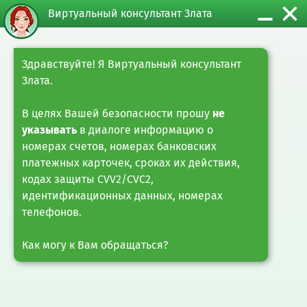
Виртуальный консультант Злата
Главная
Частным лицам
Вклады
Здравствуйте! Я Виртуальный консультант
Злата.
Вклады
В целях Вашей безопасности прошу
не
Вклады в белорусских рублях свыше 3 лет
Справочная инф
указывать
в диалоге информацию о
номерах счетов, номерах банковских
платежных карточек, сроках их действия,
кодах защиты CVV2/CVC2,
идентификационных данных, номерах
Подбери вклад
Сравнение
телефонов.
Найдено
0
Сбросить
Как могу к Вам обращаться?
в отделении
«Правильный выбор» (безотзывный)