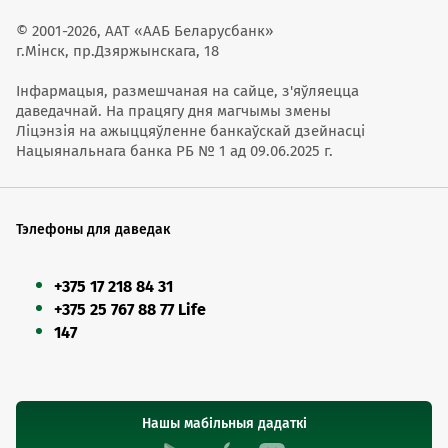
© 2001-2026, ААТ «ААБ Беларусбанк»
г.Мінск, пр.Дзяржынскага, 18
Інфармацыя, размешчаная на сайце, з'яўляецца
даведачнай. На працягу дня магчымы змены
Ліцэнзія на ажыццяўленне банкаўскай дзейнасці
Нацыянальнага банка РБ № 1 ад 09.06.2025 г.
Тэлефоны для даведак
+375 17 218 84 31
+375 25 767 88 77 Life
147
Нашы мабільныя дадаткі