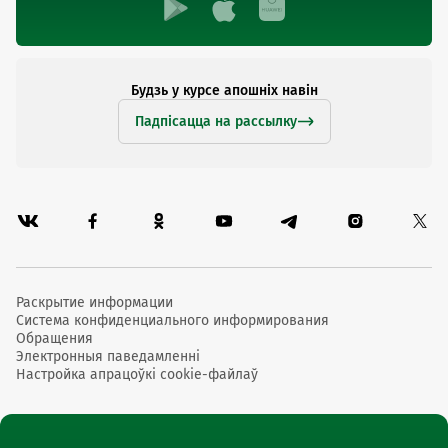
Будзь у курсе апошніх навін
Падпісацца на рассылку
Раскрытие информации
Система конфиденциального информирования
Обращения
Электронныя паведамленні
Настройка апрацоўкі cookie-файлаў