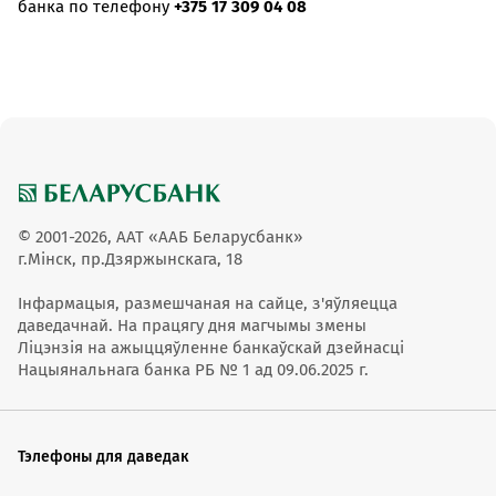
банка по телефону
+375 17 309 04 08
© 2001-2026, ААТ «ААБ Беларусбанк»
г.Мінск, пр.Дзяржынскага, 18
Інфармацыя, размешчаная на сайце, з'яўляецца
даведачнай. На працягу дня магчымы змены
Ліцэнзія на ажыццяўленне банкаўскай дзейнасці
Нацыянальнага банка РБ № 1 ад 09.06.2025 г.
Тэлефоны для даведак