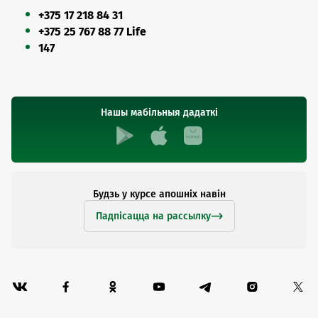
+375 17 218 84 31
+375 25 767 88 77 Life
147
Нашы мабільныя дадаткі
Будзь у курсе апошніх навін
Падпісацца на рассылку