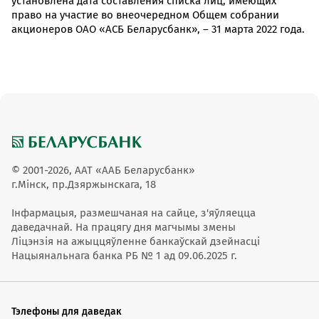
установлена дата составления списка лиц, имеющих
право на участие во внеочередном Общем собрании
акционеров ОАО «АСБ Беларусбанк», – 31 марта 2022 года.
© 2001-2026, ААТ «ААБ Беларусбанк»
г.Мінск, пр.Дзяржынскага, 18
Інфармацыя, размешчаная на сайце, з'яўляецца
даведачнай. На працягу дня магчымы змены
Ліцэнзія на ажыццяўленне банкаўскай дзейнасці
Нацыянальнага банка РБ № 1 ад 09.06.2025 г.
Тэлефоны для даведак