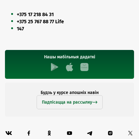
+375 17 218 84 31
+375 25 767 88 77 Life
147
Нашы мабільныя дадаткі
Будзь у курсе апошніх навін
Падпісацца на рассылку